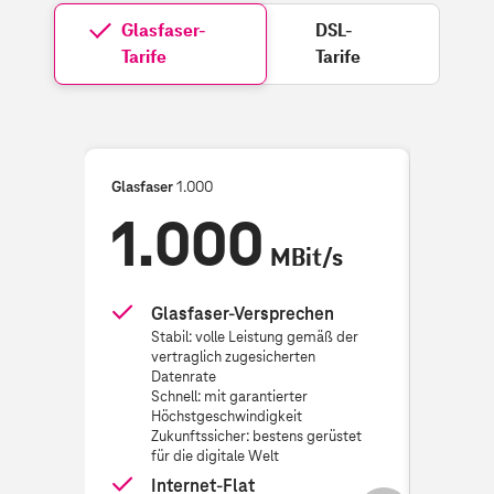
Glasfaser-
DSL-
Tarife
Tarife
Glasfaser
1.000
Glasfase
1.000
6
MBit/s
Glasfaser-Versprechen
Gl
Stabil: volle Leistung gemäß der
St
vertraglich zugesicherten
ve
Datenrate
Da
Schnell: mit garantierter
Sc
Höchstgeschwindigkeit
Hö
Zukunftssicher: bestens gerüstet
Zu
für die digitale Welt
fü
Internet-Flat
In