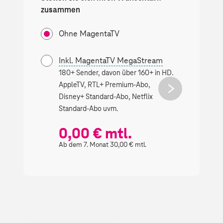
zusammen
Ohne MagentaTV
Inkl. MagentaTV MegaStream
Inkl.
180+ Sender, davon über 160+ in HD.
180+ S
AppleTV, RTL+ Premium-Abo,
Netflix
next
button
Disney+ Standard-Abo, Netflix
Standa
Standard-Abo uvm.
Premiu
0,00 € mtl.
0,0
Ab dem 7. Monat 30,00 € mtl.
Ab dem 