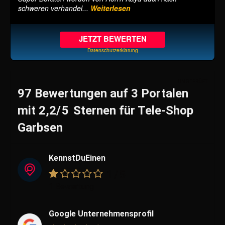
schweren verhandel...
Weiterlesen
JETZT BEWERTEN
Datenschutzerklärung
UNGEPRÜFT
97 Bewertungen
auf
3 Portalen
mit
2,2
/5
Sternen
für
Tele-Shop
Garbsen
KennstDuEinen
1
/5
1 Bewertung
Google Unternehmensprofil