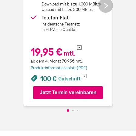
next
Download mit bis zu 1.000 MBit/s
Do
Upload mit bis zu 500 MBit/s
Up
button
Telefon-Flat
Te
ins deutsche Festnetz
in
in HD-Voice Qualität
in
19,95 €
19,
mtl.
ab dem 4. Monat 70,95€ mtl.
ab dem 4
Produktinformationsblatt (PDF)
Produkti
100 €
1
Gutschrift
Jetzt Termin vereinbaren
Je